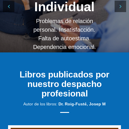
Exploración
Individual
Previous
Next
Problemas de relación
Servicios para
personal. Insatisfacción.
profesionales de la
psicología, psiquiatría y
Falta de autoestima.
Dependencia emocional.
pedagogía.
Libros publicados por
nuestro despacho
profesional
Autor de los libros:
Dr. Roig-Fusté, Josep M